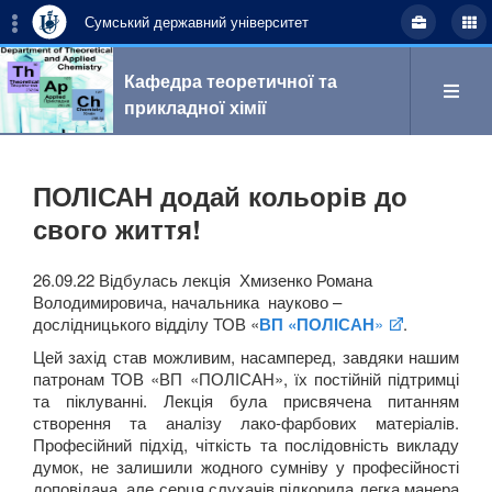
Сумський державний університет
Кафедра теоретичної та
прикладної хімії
Пошук
ПОЛІСАН додай кольорів до
свого життя!
укр
eng
26.09.22 Відбулась лекція Хмизенко Романа
Володимировича, начальника науково –
дослідницького відділу ТОВ «
ВП «ПОЛІСАН
»
.
Про кафедру
Цей захід став можливим, насамперед, завдяки нашим
патронам ТОВ «ВП «ПОЛІСАН», їх постійній підтримці
та піклуванні. Лекція була присвячена питанням
створення та аналізу лако-фарбових матеріалів.
Професійний підхід, чіткість та послідовність викладу
Наукова робота
думок, не залишили жодного сумніву у професійності
доповідача, але серця слухачів підкорила легка манера