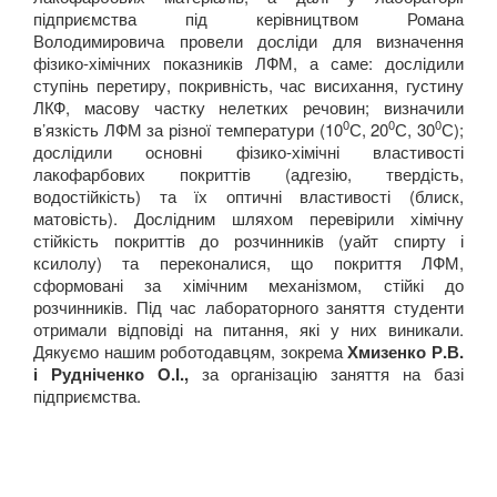
підприємства під керівництвом Романа
Володимировича провели досліди для визначення
Навчання
фізико-хімічних показників ЛФМ, а саме: дослідили
ступінь перетиру, покривність, час висихання, густину
ЛКФ, масову частку нелетких речовин; визначили
0
0
0
в’язкість ЛФМ за різної температури (10
С, 20
С, 30
С);
Кар'єра
дослідили основні фізико-хімічні властивості
лакофарбових покриттів (адгезію, твердість,
водостійкість) та їх оптичні властивості (блиск,
матовість). Дослідним шляхом перевірили хімічну
стійкість покриттів до розчинників (уайт спирту і
ксилолу) та переконалися, що покриття ЛФМ,
сформовані за хімічним механізмом, стійкі до
розчинників. Під час лабораторного заняття студенти
отримали відповіді на питання, які у них виникали.
Дякуємо нашим роботодавцям, зокрема
Хмизенко Р.В.
і Рудніченко О.І.,
за організацію заняття на базі
підприємства.