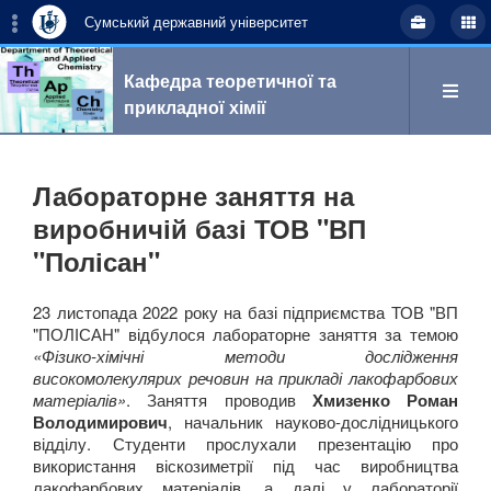
Сумський державний університет
Кафедра теоретичної та
прикладної хімії
Пошук
Лабораторне заняття на
виробничій базі ТОВ "ВП
"Полісан"
укр
eng
23 листопада 2022 року на базі підприємства ТОВ "ВП
"ПОЛІСАН" відбулося лабораторне заняття за темою
Про кафедру
«Фізико-хімічні методи дослідження
високомолекулярих речовин на прикладі лакофарбових
матеріалів»
. Заняття проводив
Хмизенко Роман
Володимирович
, начальник науково-дослідницького
відділу. Студенти прослухали презентацію про
Наукова робота
використання віскозиметрії під час виробництва
лакофарбових матеріалів, а далі у лабораторії