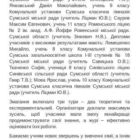
Янковський Данііл Миколайович, учень 9 класу
Комунальної установи Сумська класична гімназія
Навчання
Сумської міської ради (учитель Ліцман Ю.В.); Сауров
Максим Євгенович, учень 11 класу Роменського ліцею
№ 2 ім. акад. А.Ф. Йоффе Роменської міської ради.
Сумської області (учитель Зінкевич Н.В.). Дипломи
Кар'єра
учасників з високими результатами мають: Лемешенко
Михайло, учень 8 класу Комунальної установи
Сумська загальноосвітня школа І-ІІІ ступенів № 18
Сумської міської ради (учитель Савицька О.В.);
Ткаченко Софія, учениця 8 класу Синівського ліцею
Синівської сільської ради Сумської області (учитель
Гмар Т.В.); Мова Ярослав, учень 10 класу Комунальної
установи Сумська класична гімназія Сумської міської
ради (учитель Ліцман Ю.В.).
Змагання включало три тури – два теоретичні та
експериментальний. Організатори доклали максимум
зусиль, щоб учасники мали змогу якнайкраще
продемонструвати свої знання, а журі – ефективно
оцінювати їхні роботи.
Бажаємо учням нових звершень у вивченні хімії, а їхнім