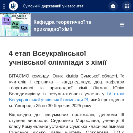
Сумський державний університет
Кафедра теоретичної та
прикладної хімії
Пошук
4 етап Всеукраїнської
учнівської олімпіади з хімії
укр
eng
ВІТАЄМО команду Юних хіміків Сумської області, їх
учителів і керівника – канд.пед.наук, доц. кафедри
теоретичної та прикладної хімії Ліцман Юлію
Володимирівну із результативною участю у
ІV етапі
Про кафедру
Всеукраїнської учнівської олімпіади
, який проходив в
м. Ужгород з 25 по 30 березня 2025 року.
Відповідно до підсумкових протоколів, дипломи ІІІ
ступеня вибороли: Сидоренко Мирослава, учениця 8
Наукова робота
класу Комунальної установи Сумська класична гімназія
Сумської міської ради учитель Слєсарєва Т.О.);