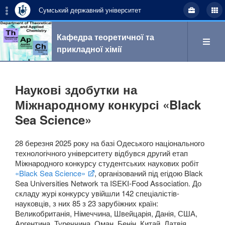
Сумський державний університет
Кафедра теоретичної та
прикладної хімії
Пошук
Наукові здобутки на
Міжнародному конкурсі «Black
Sea Science»
укр
eng
28 березня 2025 року на базі Одеського національного
технологічного університету відбувся другий етап
Про кафедру
Міжнародного конкурсу студентських наукових робіт
«Black Sea Science»
, організований під егідою Black
Sea Universities Network та ISEKI-Food Association. До
складу журі конкурсу увійшли 142 спеціалістів-
науковців, з них 85 з 23 зарубіжних країн:
Наукова робота
Великобританія, Німеччина, Швейцарія, Данія, США,
Аргентина, Туреччина, Оман, Бенін, Китай, Латвія,