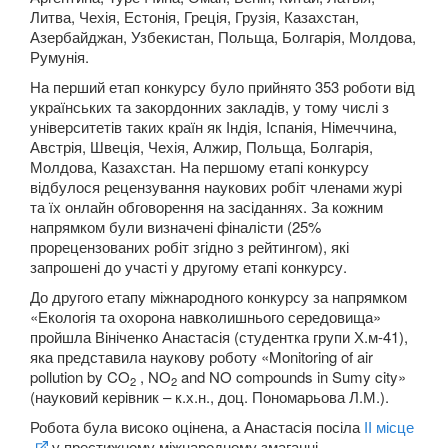
Литва, Чехія, Естонія, Греція, Грузія, Казахстан,
Азербайджан, Узбекистан, Польща, Болгарія, Молдова,
Навчання
Румунія.
На перший етап конкурсу було прийнято 353 роботи від
українських та закордонних закладів, у тому числі з
Кар'єра
університетів таких країн як Індія, Іспанія, Німеччина,
Австрія, Швеція, Чехія, Алжир, Польща, Болгарія,
Молдова, Казахстан. На першому етапі конкурсу
відбулося рецензування наукових робіт членами журі
та їх онлайн обговорення на засіданнях. За кожним
напрямком були визначені фіналісти (25%
прорецензованих робіт згідно з рейтингом), які
запрошені до участі у другому етапі конкурсу.
До другого етапу міжнародного конкурсу за напрямком
«Екологія та охорона навколишнього середовища»
пройшла Вініченко Анастасія (студентка групи Х.м-41),
яка представила наукову роботу «Monitoring of air
pollution by CO
, NO
and NO compounds in Sumy city»
2
2
(науковий керівник – к.х.н., доц. Пономарьова Л.М.).
Робота була високо оцінена, а Анастасія посіла
ІІ місце
у престижному міжнародному змаганні.