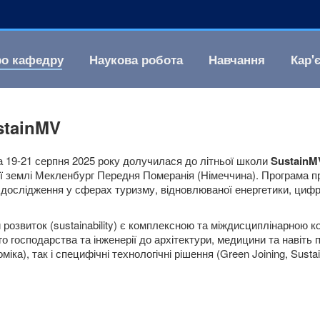
о кафедру
Наукова робота
Навчання
Кар'
stainMV
 19-21 серпня 2025 року долучилася до літньої школи
SustainM
ї землі Мекленбург Передня Померанія (Німеччина). Програма п
 дослідження у сферах туризму, відновлюваної енергетики, цифро
 розвиток (sustainability) є комплексною та міждисциплінарною к
о господарства та інженерії до архітектури, медицини та навіть 
міка), так і специфічні технологічні рішення (Green Joining, Sust