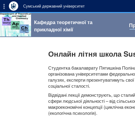
Сумський державний університет
Кафедра теоретичної та
Пр
прикладної хімії
Онлайн літня школа Su
Студентка бакалаврату Пятишкіна Поліна
організована університетами федерально
галузях, експерти презентуватимуть свої
соціальної сталості.
Відвідані лекції демонструють, що сталий
сфери людської діяльності – від сільськог
макроекономічні концепції (циклічна еконо
(екологічна психологія).