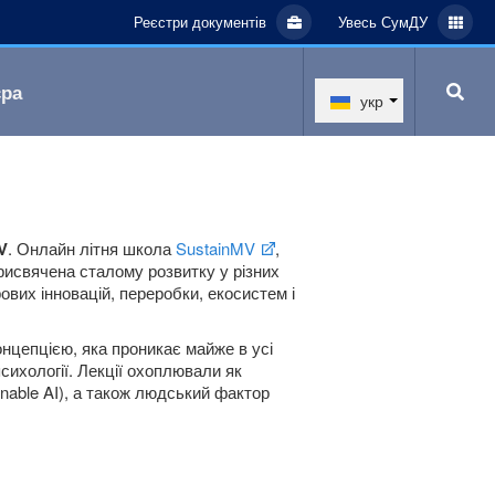
Реєстри документів
Увесь СумДУ
єра
укр
V
. Онлайн літня школа
SustainMV
,
рисвячена сталому розвитку у різних
вих інновацій, переробки, екосистем і
онцепцією, яка проникає майже в усі
психології. Лекції охоплювали як
ainable AI), а також людський фактор