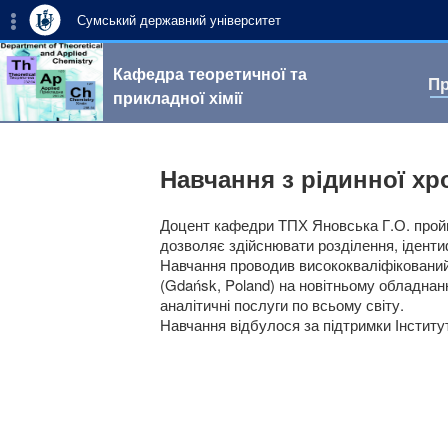
Сумський державний університет
Кафедра теоретичної та
Пр
прикладної хімії
Навчання з рідинної хр
Доцент кафедри ТПХ Яновська Г.О. пройш
дозволяє здійснювати розділення, іденти
Навчання проводив висококваліфікований 
(Gdańsk, Poland) на новітньому обладнан
аналітичні послуги по всьому світу.
Навчання відбулося за підтримки Інститут