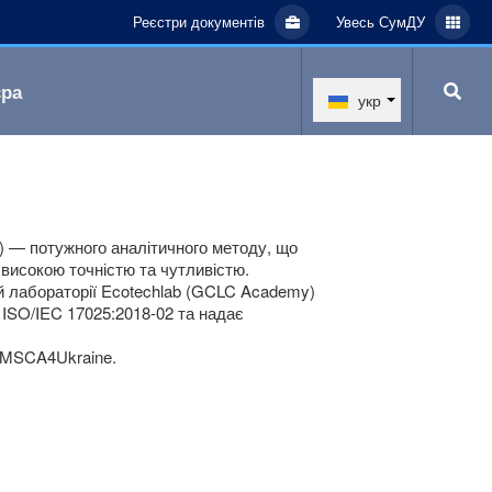
Реєстри документів
Увесь СумДУ
єра
укр
) — потужного аналітичного методу, що
 високою точністю та чутливістю.
ій лабораторії Ecotechlab (GCLC Academy)
 ISO/IEC 17025:2018-02 та надає
у MSCA4Ukraine.