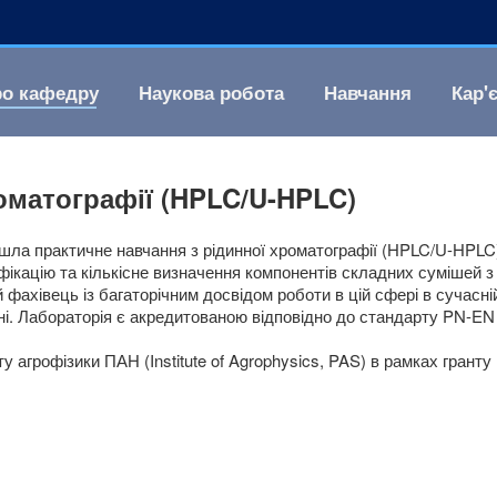
о кафедру
Наукова робота
Навчання
Кар'
оматографії (HPLC/U-HPLC)
ла практичне навчання з рідинної хроматографії (HPLC/U-HPLC
фікацію та кількісне визначення компонентів складних сумішей з
фахівець із багаторічним досвідом роботи в цій сфері в сучасн
ні. Лабораторія є акредитованою відповідно до стандарту PN-EN
у агрофізики ПАН (Institute of Agrophysics, PAS) в рамках грант