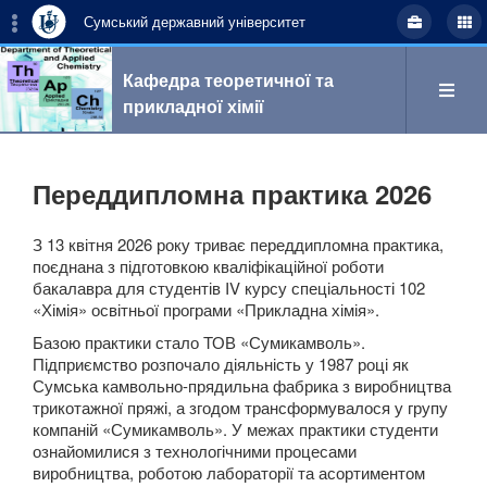
Сумський державний університет
Кафедра теоретичної та
прикладної хімії
Пошук
Переддипломна практика 2026
З 13 квітня 2026 року триває переддипломна практика,
поєднана з підготовкою кваліфікаційної роботи
укр
eng
бакалавра для студентів IV курсу спеціальності 102
«Хімія» освітньої програми «Прикладна хімія».
Базою практики стало ТОВ «Сумикамволь».
Про кафедру
Підприємство розпочало діяльність у 1987 році як
Сумська камвольно-прядильна фабрика з виробництва
трикотажної пряжі, а згодом трансформувалося у групу
компаній «Сумикамволь». У межах практики студенти
Наукова робота
ознайомилися з технологічними процесами
виробництва, роботою лабораторії та асортиментом