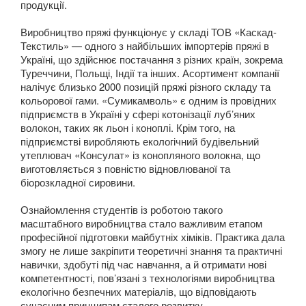
продукції.
Навчання
Виробництво пряжі функціонує у складі ТОВ «Каскад-
Текстиль» — одного з найбільших імпортерів пряжі в
Україні, що здійснює постачання з різних країн, зокрема
Туреччини, Польщі, Індії та інших. Асортимент компанії
Кар'єра
налічує близько 2000 позицій пряжі різного складу та
кольорової гами. «Сумикамволь» є одним із провідних
підприємств в Україні у сфері котонізації луб’яних
волокон, таких як льон і коноплі. Крім того, на
підприємстві виробляють екологічний будівельний
утеплювач «Консулат» із конопляного волокна, що
виготовляється з повністю відновлюваної та
біорозкладної сировини.
Ознайомлення студентів із роботою такого
масштабного виробництва стало важливим етапом
професійної підготовки майбутніх хіміків. Практика дала
змогу не лише закріпити теоретичні знання та практичні
навички, здобуті під час навчання, а й отримати нові
компетентності, пов’язані з технологіями виробництва
екологічно безпечних матеріалів, що відповідають
сучасним принципам сталого розвитку.