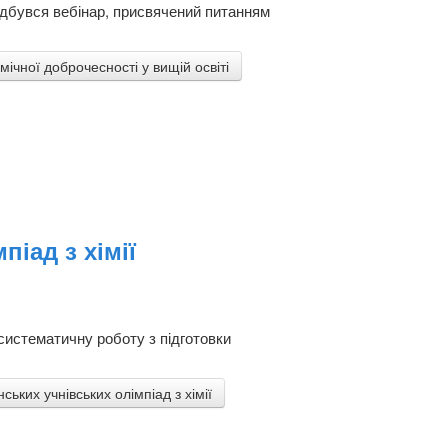
ідбувся вебінар, присвячений питанням
чної доброчесності у вищій освіті
іад з хімії
систематичну роботу з підготовки
ьких учнівських олімпіад з хімії