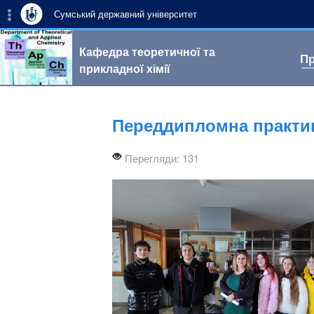
Сумський державний університет
Кафедра теоретичної та
Пр
прикладної хімії
Переддипломна практик
Перегляди: 131