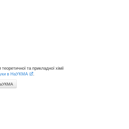
теоретичної та прикладної хімії
ауки в НаУКМА
.
 НаУКМА