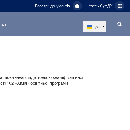
Реєстри документів
Увесь СумДУ
єра
укр
, поєднана з підготовкою кваліфікаційної
ті 102 «Хімія» освітньої програми