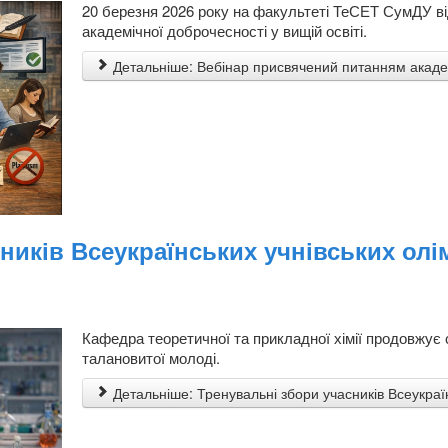
20 березня 2026 року на факультеті ТеСЕТ СумДУ в
академічної доброчесності у вищій освіті.
Детальніше: Вебінар присвячений питанням академі
иків Всеукраїнських учнівських олімп
Кафедра теоретичної та прикладної хімії продовжує 
талановитої молоді.
Детальніше: Тренувальні збори учасників Всеукраїнс