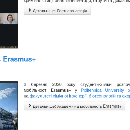
криміналістиці: аналітичні методи, отрути та доказов
Детальніше: Гостьова лекція
ь Erasmus+
2 березня 2026 року студенти-хіміки розпо
мобільності
Erasmus+
у
Politehnica University 
на
факультеті хімічної інженерії, біотехнологій та ох
Детальніше: Академічна мобільність Erasmus+