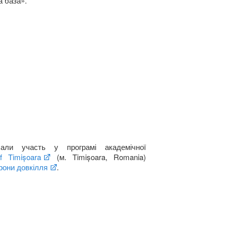
а база».
чали участь у програмі академічної
of Timișoara
(м.
Timișoara
,
Romania
)
орони довкілля
.