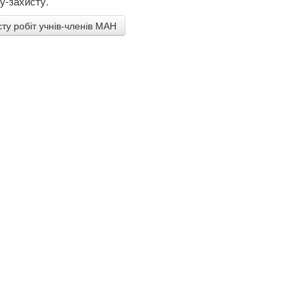
у-захисту.
сту робіт учнів-членів МАН