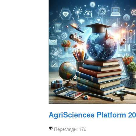
AgriSciences Platform 2
Перегляди: 176