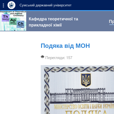
Сумський державний університет
Кафедра теоретичної та
Пр
прикладної хімії
Подяка від МОН
Перегляди: 157