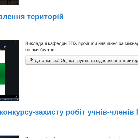
овлення територій
Викладачі кафедри ТПХ пройшли навчання за міжнар
оцінки ґрунтів.
Детальніше: Оцінка ґрунтів та відновлення територ
 конкурсу-захисту робіт учнів-членів