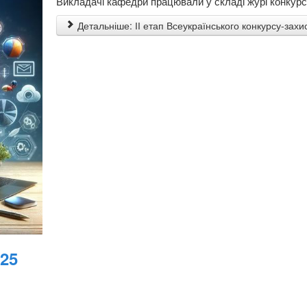
Викладачі кафедри працювали у складі журі конкурс
Детальніше: ІІ етап Всеукраїнського конкурсу-захи
025