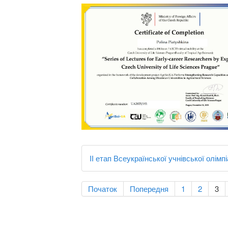
ІІ етап Всеукраїнської учнівської олімпіа
Початок
Попередня
1
2
3