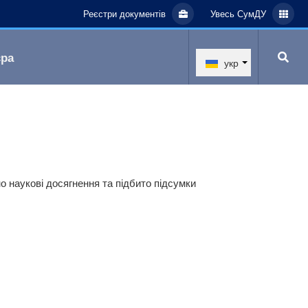
Реєстри документів
Увесь СумДУ
єра
укр
о наукові досягнення та підбито підсумки